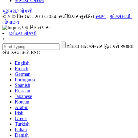
બાળકો પગરખાં
પૂછપરછ મોકલો
© ક © પિરાઇટ - 2010-2024: સર્વાધિકાર સુરક્ષિત.
સ્થળ
-
એ.એમ.પી.
મોબાઇલ
ઇમેઇલ મોકલો
x
શોધવા માટે એન્ટર હિટ કરો અથવા
બંધ કરવા માટે ESC
English
French
German
Portuguese
Spanish
Russian
Japanese
Korean
Arabic
Irish
Greek
Turkish
Italian
Danish