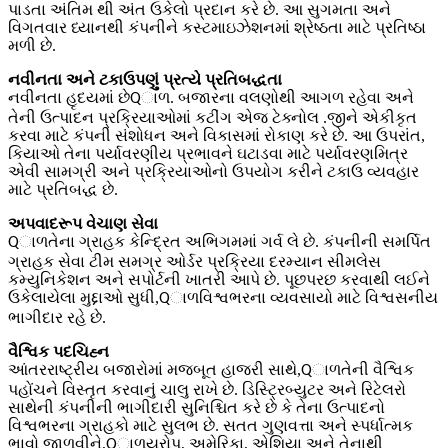
પાડતા અંતિમ થી અંત ઉકેલો પ્રદાન કરે છે. આ સુગમતા અને
વિગતવાર ધ્યાનથી કંપનીને કસ્ટમાઇઝેશનમાં શ્રેષ્ઠતા માટે પ્રતિષ્ઠા
મળી છે.
નવીનતા અને ટકાઉપણું પ્રત્યે પ્રતિબદ્ધતા
નવીનતા હૃદયમાં છે
. બજારના વલણોથી આગળ રહેવા અને
Qાળ
તેની ઉત્પાદન પ્રક્રિયાઓમાં કટીંગ એજ ટેક્નોલ .જીને એકીકૃત
કરવા માટે કંપની સંશોધન અને વિકાસમાં રોકાણ કરે છે. આ ઉપરાંત,
કિયાઓ તેના પર્યાવરણીય પ્રભાવને ઘટાડવા માટે પર્યાવરણમિત્ર
એવી સામગ્રી અને પ્રક્રિયાઓનો ઉપયોગ કરીને ટકાઉ વ્યવહાર
માટે પ્રતિબદ્ધ છે.
અપવાદરૂપ વેચાણ સેવા
તેના ગ્રાહક કેન્દ્રિત અભિગમમાં ગર્વ લે છે. કંપનીની સમર્પિત
Qાળ
ગ્રાહક સેવા ટીમ સમગ્ર ઓર્ડર પ્રક્રિયા દરમ્યાન સીમલેસ
કમ્યુનિકેશન અને સપોર્ટની ખાતરી આપે છે. પૂછપરછ કરવાથી લઈને
ઉકેલાયેલા મુદ્દાઓ સુધી,
વિશ્વભરના વ્યવસાયો માટે વિશ્વસનીય
Qાળ
ભાગીદાર રહે છે.
વૈશ્વિક પદચિહ્ન
આંતરરાષ્ટ્રીય બજારોમાં મજબૂત હાજરી સાથે,
તેની વૈશ્વિક
Qાળ
પહોંચને વિસ્તૃત કરવાનું ચાલુ રાખે છે. ડિસ્ટ્રિબ્યુટર અને રિટેલરો
સાથેની કંપનીની ભાગીદારી સુનિશ્ચિત કરે છે કે તેના ઉત્પાદનો
વિશ્વભરના ગ્રાહકો માટે સુલભ છે. સતત ગુણવત્તા અને સ્પર્ધાત્મક
ભાવો જાળવીને,
યુરોપ, અમેરિકા, એશિયા અને તેનાથી
Qાળ