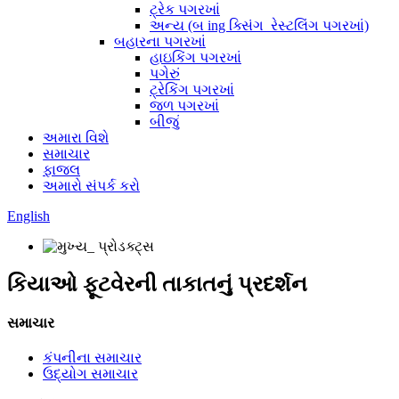
ટ્રેક પગરખાં
અન્ય (બ ing ક્સિંગ_રેસ્ટલિંગ પગરખાં)
બહારના પગરખાં
હાઇકિંગ પગરખાં
પગેરું
ટ્રેકિંગ પગરખાં
જળ પગરખાં
બીજું
અમારા વિશે
સમાચાર
ફાજલ
અમારો સંપર્ક કરો
English
કિયાઓ ફૂટવેરની તાકાતનું પ્રદર્શન
સમાચાર
કંપનીના સમાચાર
ઉદ્યોગ સમાચાર