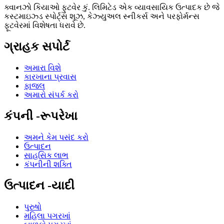
ક્વાનઝો કિયાઓ ફુટવેર કું. લિમિટેડ એક વ્યાવસાયિક ઉત્પાદક છે જે
કસ્ટમાઇઝ્ડ સ્પોર્ટ્સ શૂઝ, કેઝ્યુઅલ સ્નીકર્સ અને પરફોર્મન્સ
ફૂટવેરમાં વિશેષતા ધરાવે છે.
ગ્રાહક સપોર્ટ
અમારા વિશે
કારખાના પ્રવાસ
ફાજલ
અમારો સંપર્ક કરો
કંપની -રૂપરેખા
અમને કેમ પસંદ કરો
ઉત્પાદન
સાહસિક લાભ
કંપનીની શક્તિ
ઉત્પાદન -યાદી
પુરુષો
મહિલા પગરખાં