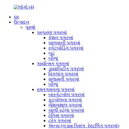
ઘર
ઉત્પાદન
પુરુષો
પરચુરણ પગરખાં
ફેશન પગરખાં
ચાલવાની પગરખાં
સ્કેટબોડિંગ પગરખાં
બુટ
બીજું
કાર્યાત્મક પગરખાં
ડાયાબિટીક પગરખાં
વિકલાંગ પગરખાં
સલામતી પગરખાં
બીજું
રમતગમતના પગરખાં
બાસ્કેટબોલ પગરખાં
ફૂટબોલના પગરખાં
ખુશખુશાલ પગરખાં
ચાલી રહેલા પગરખાં
ટેનિસ પગરખાં
ટ્રેક પગરખાં
અન્ય (બ ing ક્સિંગ_રેસ્ટલિંગ પગરખાં)