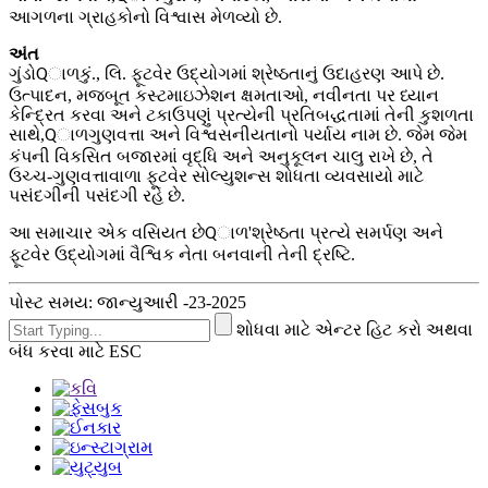
આગળના ગ્રાહકોનો વિશ્વાસ મેળવ્યો છે.
અંત
ગુંડો
કું., લિ. ફૂટવેર ઉદ્યોગમાં શ્રેષ્ઠતાનું ઉદાહરણ આપે છે.
Qાળ
ઉત્પાદન, મજબૂત કસ્ટમાઇઝેશન ક્ષમતાઓ, નવીનતા પર ધ્યાન
કેન્દ્રિત કરવા અને ટકાઉપણું પ્રત્યેની પ્રતિબદ્ધતામાં તેની કુશળતા
સાથે,
ગુણવત્તા અને વિશ્વસનીયતાનો પર્યાય નામ છે. જેમ જેમ
Qાળ
કંપની વિકસિત બજારમાં વૃદ્ધિ અને અનુકૂલન ચાલુ રાખે છે, તે
ઉચ્ચ-ગુણવત્તાવાળા ફૂટવેર સોલ્યુશન્સ શોધતા વ્યવસાયો માટે
પસંદગીની પસંદગી રહે છે.
આ સમાચાર એક વસિયત છે
'શ્રેષ્ઠતા પ્રત્યે સમર્પણ અને
Qાળ
ફૂટવેર ઉદ્યોગમાં વૈશ્વિક નેતા બનવાની તેની દ્રષ્ટિ.
પોસ્ટ સમય: જાન્યુઆરી -23-2025
શોધવા માટે એન્ટર હિટ કરો અથવા
બંધ કરવા માટે ESC