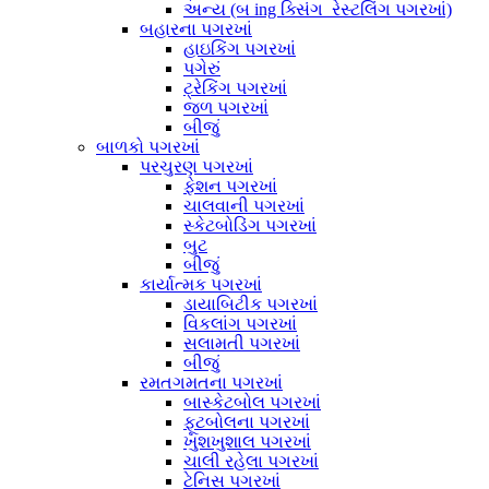
અન્ય (બ ing ક્સિંગ_રેસ્ટલિંગ પગરખાં)
બહારના પગરખાં
હાઇકિંગ પગરખાં
પગેરું
ટ્રેકિંગ પગરખાં
જળ પગરખાં
બીજું
બાળકો પગરખાં
પરચુરણ પગરખાં
ફેશન પગરખાં
ચાલવાની પગરખાં
સ્કેટબોડિંગ પગરખાં
બુટ
બીજું
કાર્યાત્મક પગરખાં
ડાયાબિટીક પગરખાં
વિકલાંગ પગરખાં
સલામતી પગરખાં
બીજું
રમતગમતના પગરખાં
બાસ્કેટબોલ પગરખાં
ફૂટબોલના પગરખાં
ખુશખુશાલ પગરખાં
ચાલી રહેલા પગરખાં
ટેનિસ પગરખાં