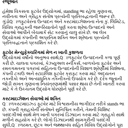
રજૂઆત
હંમેશા વિકસતા ફૂટવેર ઉદ્યોગમાં, standing ભા રહેલા ગુણવત્તા,
નવીનતા અને ગ્રાહક સંતોષ પ્રત્યેની પ્રતિબદ્ધતાની જરૂર છે.
ગુંડો
ફુટવેરના ઉત્પાદન અને કસ્ટમાઇઝેશનના નેતા કું. લિમિટેડ,
Qાળ
વિવિધ ગ્રાહકની જરૂરિયાતોને પૂર્ણ કરતા શ્રેષ્ઠ ઉત્પાદનો અને
સેવાઓ આપીને બેંચમાર્ક સેટ કરવાનું ચાલુ રાખે છે. આ લેખ
ઉદ્યોગમાં કંપનીની અપ્રતિમ શક્તિ અને શ્રેષ્ઠતા પ્રત્યેની
પ્રતિબદ્ધતાને પ્રકાશિત કરે છે.
ફૂટવેર મેન્યુફેક્ચરિંગમાં મેળ ન ખાતી કુશળતા
ઉદ્યોગમાં વર્ષોનો અનુભવ સાથે,
ફૂટવેર ઉત્પાદનની કળા પૂર્ણ
Qાળ
કરી છે. ચાલતા પગરખાં, કેઝ્યુઅલ સ્નીકર્સ, બાળકોના ફૂટવેર અને
રમતગમતના પગરખાં સહિતના ઉત્પાદનોની વિશાળ શ્રેણીમાં વિશેષતા,
કંપની ટકાઉ અને સ્ટાઇલિશ ફૂટવેર ક્રાફ્ટ કરવા માટે અદ્યતન
તકનીકો અને અત્યાધુનિક તકનીકનો ઉપયોગ કરે છે. દરેક જૂતાની
જોડી સખત ગુણવત્તા નિયંત્રણમાંથી પસાર થાય છે તેની ખાતરી કરવા
માટે કે તે ઉચ્ચતમ ઉદ્યોગ ધોરણોને પૂર્ણ કરે છે.
કસ્ટમાઇઝેશન સેવાઓ માં શક્તિ
કસ્ટમાઇઝ્ડ ફૂટવેર માટે વિશ્વસનીય ભાગીદાર તરીકે stands ભા
Qાળ
છે. કંપની ગ્રાહકોની સંતોષને સુનિશ્ચિત કરીને, તેમની વિશિષ્ટ
પસંદગીઓ સાથે મેળ ખાતી પગરખાં ડિઝાઇન કરવા માટે ગ્રાહકો સાથે
મળીને સહયોગ કરે છે. લોગો ડિઝાઇનથી સામગ્રીની પસંદગી
સુધી,
રમત, છૂટક અને જથ્થાબંધ સહિત વિવિધ ઉદ્યોગોને પૂરા
Qાળ