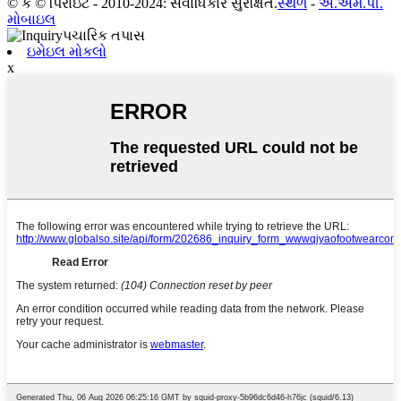
© ક © પિરાઇટ - 2010-2024: સર્વાધિકાર સુરક્ષિત.
સ્થળ
-
એ.એમ.પી.
મોબાઇલ
ઇમેઇલ મોકલો
x