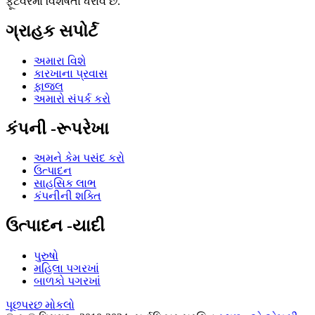
ફૂટવેરમાં વિશેષતા ધરાવે છે.
ગ્રાહક સપોર્ટ
અમારા વિશે
કારખાના પ્રવાસ
ફાજલ
અમારો સંપર્ક કરો
કંપની -રૂપરેખા
અમને કેમ પસંદ કરો
ઉત્પાદન
સાહસિક લાભ
કંપનીની શક્તિ
ઉત્પાદન -યાદી
પુરુષો
મહિલા પગરખાં
બાળકો પગરખાં
પૂછપરછ મોકલો