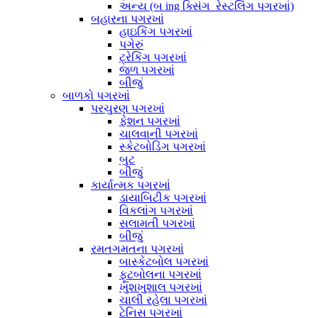
અન્ય (બ ing ક્સિંગ_રેસ્ટલિંગ પગરખાં)
બહારના પગરખાં
હાઇકિંગ પગરખાં
પગેરું
ટ્રેકિંગ પગરખાં
જળ પગરખાં
બીજું
બાળકો પગરખાં
પરચુરણ પગરખાં
ફેશન પગરખાં
ચાલવાની પગરખાં
સ્કેટબોડિંગ પગરખાં
બુટ
બીજું
કાર્યાત્મક પગરખાં
ડાયાબિટીક પગરખાં
વિકલાંગ પગરખાં
સલામતી પગરખાં
બીજું
રમતગમતના પગરખાં
બાસ્કેટબોલ પગરખાં
ફૂટબોલના પગરખાં
ખુશખુશાલ પગરખાં
ચાલી રહેલા પગરખાં
ટેનિસ પગરખાં