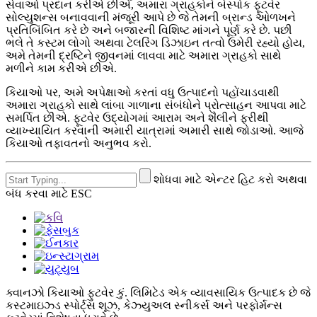
સેવાઓ પ્રદાન કરીએ છીએ, અમારા ગ્રાહકોને બેસ્પોક ફૂટવેર
સોલ્યુશન્સ બનાવવાની મંજૂરી આપે છે જે તેમની બ્રાન્ડ ઓળખને
પ્રતિબિંબિત કરે છે અને બજારની વિશિષ્ટ માંગને પૂર્ણ કરે છે. પછી
ભલે તે કસ્ટમ લોગો અથવા ટેલરિંગ ડિઝાઇન તત્વો ઉમેરી રહ્યો હોય,
અમે તેમની દ્રષ્ટિને જીવનમાં લાવવા માટે અમારા ગ્રાહકો સાથે
મળીને કામ કરીએ છીએ.
કિયાઓ પર, અમે અપેક્ષાઓ કરતાં વધુ ઉત્પાદનો પહોંચાડવાથી
અમારા ગ્રાહકો સાથે લાંબા ગાળાના સંબંધોને પ્રોત્સાહન આપવા માટે
સમર્પિત છીએ. ફૂટવેર ઉદ્યોગમાં આરામ અને શૈલીને ફરીથી
વ્યાખ્યાયિત કરવાની અમારી યાત્રામાં અમારી સાથે જોડાઓ. આજે
કિયાઓ તફાવતનો અનુભવ કરો.
શોધવા માટે એન્ટર હિટ કરો અથવા
બંધ કરવા માટે ESC
ક્વાનઝો કિયાઓ ફુટવેર કું. લિમિટેડ એક વ્યાવસાયિક ઉત્પાદક છે જે
કસ્ટમાઇઝ્ડ સ્પોર્ટ્સ શૂઝ, કેઝ્યુઅલ સ્નીકર્સ અને પરફોર્મન્સ