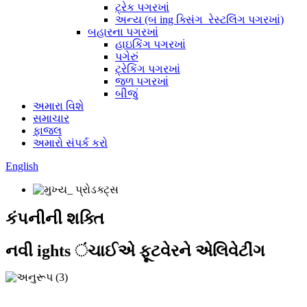
ટ્રેક પગરખાં
અન્ય (બ ing ક્સિંગ_રેસ્ટલિંગ પગરખાં)
બહારના પગરખાં
હાઇકિંગ પગરખાં
પગેરું
ટ્રેકિંગ પગરખાં
જળ પગરખાં
બીજું
અમારા વિશે
સમાચાર
ફાજલ
અમારો સંપર્ક કરો
English
કંપનીની શક્તિ
નવી ights ંચાઈએ ફૂટવેરને એલિવેટીંગ
ગુણવત્તા, નવીનતા અને ગ્રાહક