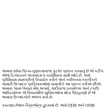
સંતોષ પ્રત્યેની અમારી
પ્રતિબદ્ધતા માટે પ્રખ્યાત ફૂટવેર
ઉદ્યોગના નેતા કિયાઓ પર
આપનું સ્વાગત છે. કિયાઓ પર,
અમે વિવિધ પ્રકારના ફૂટવેરની
રચના અને ઉત્પાદનમાં નિષ્ણાત
છીએ જે આજના ગ્રાહકોની
ગતિશીલ જરૂરિયાતોને પૂરી કરે છે.
સ્ટાઇલિશ ચાલતા સ્નીકર્સ અને
આરામદાયક વ walking કિંગ
પગરખાંથી માંડીને બહુમુખી
કેઝ્યુઅલ સ્નીકર્સ સુધી, અમારા
ઉત્પાદનો મહત્તમ આરામ અને
ટકાઉપણું સુનિશ્ચિત કરવા માટે
ચોકસાઇ અને કાળજીથી રચિત છે.
અમારું ધ્યેય ઉચ્ચ-ગુણવત્તાવાળા ફૂટવેર પ્રદાન કરવાનું છે જે કટીંગ
એજ ડિઝાઇનને અપવાદરૂપ કાર્યક્ષમતા સાથે જોડે છે. અમે
પ્રીમિયમ સામગ્રીનો ઉપયોગ કરીને અને નવીનતમ તકનીકને
અમારી ઉત્પાદન પ્રક્રિયાઓમાં સમાવીને આ પ્રાપ્ત કરીએ છીએ.
અમારા શ્વાસ લેનારા મેશ અપર્સ, ગાદીવાળા ઇનસોલ્સ અને ટકાઉ
આઉટસોલ્સ એ વિચારશીલ સુવિધાઓના થોડા ઉદાહરણો છે જે
અમારા ઉત્પાદનોને અલગ રાખે છે.
કસ્ટમાઇઝેશન કિયાઓના હૃદયમાં છે. અમે OEM અને ODM