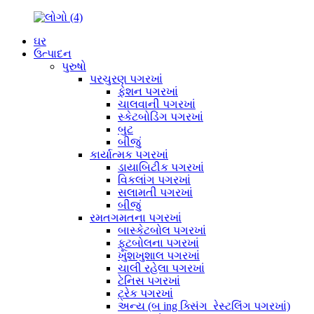
ઘર
ઉત્પાદન
પુરુષો
પરચુરણ પગરખાં
ફેશન પગરખાં
ચાલવાની પગરખાં
સ્કેટબોડિંગ પગરખાં
બુટ
બીજું
કાર્યાત્મક પગરખાં
ડાયાબિટીક પગરખાં
વિકલાંગ પગરખાં
સલામતી પગરખાં
બીજું
રમતગમતના પગરખાં
બાસ્કેટબોલ પગરખાં
ફૂટબોલના પગરખાં
ખુશખુશાલ પગરખાં
ચાલી રહેલા પગરખાં
ટેનિસ પગરખાં
ટ્રેક પગરખાં
અન્ય (બ ing ક્સિંગ_રેસ્ટલિંગ પગરખાં)