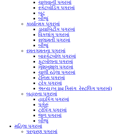
ચાલવાની પગરખાં
સ્કેટબોડિંગ પગરખાં
બુટ
બીજું
કાર્યાત્મક પગરખાં
ડાયાબિટીક પગરખાં
વિકલાંગ પગરખાં
સલામતી પગરખાં
બીજું
રમતગમતના પગરખાં
બાસ્કેટબોલ પગરખાં
ફૂટબોલના પગરખાં
ખુશખુશાલ પગરખાં
ચાલી રહેલા પગરખાં
ટેનિસ પગરખાં
ટ્રેક પગરખાં
અન્ય (બ ing ક્સિંગ_રેસ્ટલિંગ પગરખાં)
બહારના પગરખાં
હાઇકિંગ પગરખાં
પગેરું
ટ્રેકિંગ પગરખાં
જળ પગરખાં
બીજું
મહિલા પગરખાં
પરચુરણ પગરખાં