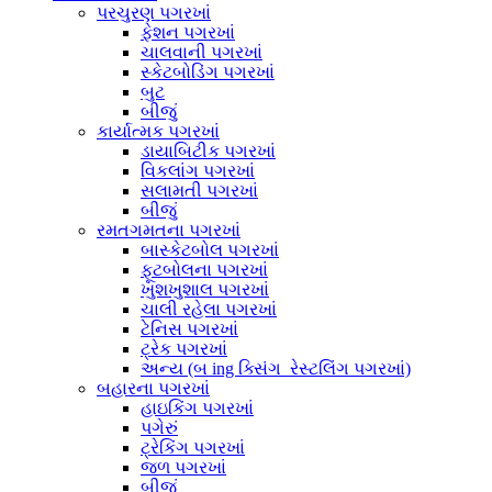
પરચુરણ પગરખાં
ફેશન પગરખાં
ચાલવાની પગરખાં
સ્કેટબોડિંગ પગરખાં
બુટ
બીજું
કાર્યાત્મક પગરખાં
ડાયાબિટીક પગરખાં
વિકલાંગ પગરખાં
સલામતી પગરખાં
બીજું
રમતગમતના પગરખાં
બાસ્કેટબોલ પગરખાં
ફૂટબોલના પગરખાં
ખુશખુશાલ પગરખાં
ચાલી રહેલા પગરખાં
ટેનિસ પગરખાં
ટ્રેક પગરખાં
અન્ય (બ ing ક્સિંગ_રેસ્ટલિંગ પગરખાં)
બહારના પગરખાં
હાઇકિંગ પગરખાં
પગેરું
ટ્રેકિંગ પગરખાં
જળ પગરખાં
બીજું