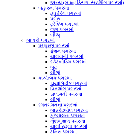
અન્ય (બ ing ક્સિંગ_રેસ્ટલિંગ પગરખાં)
બહારના પગરખાં
હાઇકિંગ પગરખાં
પગેરું
ટ્રેકિંગ પગરખાં
જળ પગરખાં
બીજું
બાળકો પગરખાં
પરચુરણ પગરખાં
ફેશન પગરખાં
ચાલવાની પગરખાં
સ્કેટબોડિંગ પગરખાં
બુટ
બીજું
કાર્યાત્મક પગરખાં
ડાયાબિટીક પગરખાં
વિકલાંગ પગરખાં
સલામતી પગરખાં
બીજું
રમતગમતના પગરખાં
બાસ્કેટબોલ પગરખાં
ફૂટબોલના પગરખાં
ખુશખુશાલ પગરખાં
ચાલી રહેલા પગરખાં
ટેનિસ પગરખાં