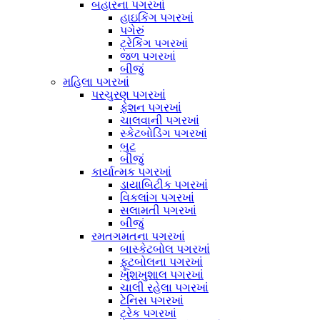
બહારના પગરખાં
હાઇકિંગ પગરખાં
પગેરું
ટ્રેકિંગ પગરખાં
જળ પગરખાં
બીજું
મહિલા પગરખાં
પરચુરણ પગરખાં
ફેશન પગરખાં
ચાલવાની પગરખાં
સ્કેટબોડિંગ પગરખાં
બુટ
બીજું
કાર્યાત્મક પગરખાં
ડાયાબિટીક પગરખાં
વિકલાંગ પગરખાં
સલામતી પગરખાં
બીજું
રમતગમતના પગરખાં
બાસ્કેટબોલ પગરખાં
ફૂટબોલના પગરખાં
ખુશખુશાલ પગરખાં
ચાલી રહેલા પગરખાં
ટેનિસ પગરખાં
ટ્રેક પગરખાં