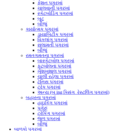
ફેશન પગરખાં
ચાલવાની પગરખાં
સ્કેટબોડિંગ પગરખાં
બુટ
બીજું
કાર્યાત્મક પગરખાં
ડાયાબિટીક પગરખાં
વિકલાંગ પગરખાં
સલામતી પગરખાં
બીજું
રમતગમતના પગરખાં
બાસ્કેટબોલ પગરખાં
ફૂટબોલના પગરખાં
ખુશખુશાલ પગરખાં
ચાલી રહેલા પગરખાં
ટેનિસ પગરખાં
ટ્રેક પગરખાં
અન્ય (બ ing ક્સિંગ_રેસ્ટલિંગ પગરખાં)
બહારના પગરખાં
હાઇકિંગ પગરખાં
પગેરું
ટ્રેકિંગ પગરખાં
જળ પગરખાં
બીજું
બાળકો પગરખાં