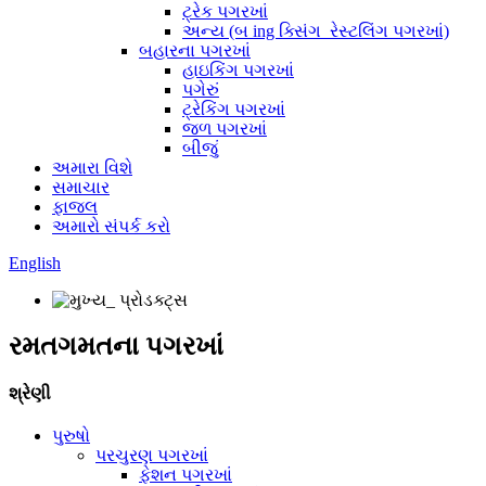
ટ્રેક પગરખાં
અન્ય (બ ing ક્સિંગ_રેસ્ટલિંગ પગરખાં)
બહારના પગરખાં
હાઇકિંગ પગરખાં
પગેરું
ટ્રેકિંગ પગરખાં
જળ પગરખાં
બીજું
અમારા વિશે
સમાચાર
ફાજલ
અમારો સંપર્ક કરો
English
રમતગમતના પગરખાં
શ્રેણી
પુરુષો
પરચુરણ પગરખાં
ફેશન પગરખાં