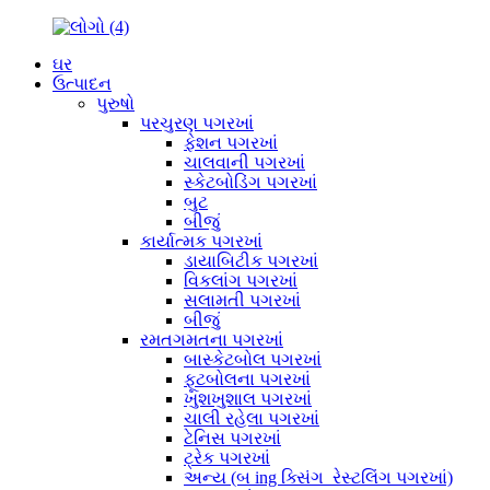
ઘર
ઉત્પાદન
પુરુષો
પરચુરણ પગરખાં
ફેશન પગરખાં
ચાલવાની પગરખાં
સ્કેટબોડિંગ પગરખાં
બુટ
બીજું
કાર્યાત્મક પગરખાં
ડાયાબિટીક પગરખાં
વિકલાંગ પગરખાં
સલામતી પગરખાં
બીજું
રમતગમતના પગરખાં
બાસ્કેટબોલ પગરખાં
ફૂટબોલના પગરખાં
ખુશખુશાલ પગરખાં
ચાલી રહેલા પગરખાં
ટેનિસ પગરખાં
ટ્રેક પગરખાં
અન્ય (બ ing ક્સિંગ_રેસ્ટલિંગ પગરખાં)