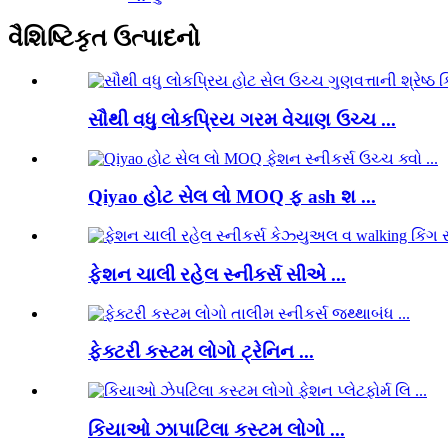
વૈશિષ્ટિકૃત ઉત્પાદનો
સૌથી વધુ લોકપ્રિય ગરમ વેચાણ ઉચ્ચ ...
Qiyao હોટ સેલ લો MOQ ફ ash શ ...
ફેશન ચાલી રહેલ સ્નીકર્સ સીએ ...
ફેક્ટરી કસ્ટમ લોગો ટ્રેનિન ...
કિયાઓ ઝાપાટિલા કસ્ટમ લોગો ...