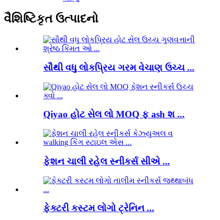
વૈશિષ્ટિકૃત ઉત્પાદનો
સૌથી વધુ લોકપ્રિય ગરમ વેચાણ ઉચ્ચ ...
Qiyao હોટ સેલ લો MOQ ફ ash શ ...
ફેશન ચાલી રહેલ સ્નીકર્સ સીએ ...
ફેક્ટરી કસ્ટમ લોગો ટ્રેનિન ...