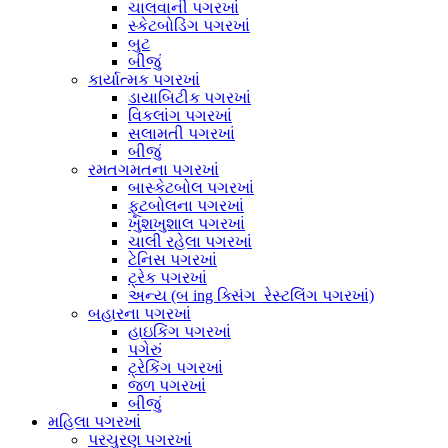
ચાલવાની પગરખાં
સ્કેટબોડિંગ પગરખાં
બુટ
બીજું
કાર્યાત્મક પગરખાં
ડાયાબિટીક પગરખાં
વિકલાંગ પગરખાં
સલામતી પગરખાં
બીજું
રમતગમતના પગરખાં
બાસ્કેટબોલ પગરખાં
ફૂટબોલના પગરખાં
ખુશખુશાલ પગરખાં
ચાલી રહેલા પગરખાં
ટેનિસ પગરખાં
ટ્રેક પગરખાં
અન્ય (બ ing ક્સિંગ_રેસ્ટલિંગ પગરખાં)
બહારના પગરખાં
હાઇકિંગ પગરખાં
પગેરું
ટ્રેકિંગ પગરખાં
જળ પગરખાં
બીજું
મહિલા પગરખાં
પરચુરણ પગરખાં