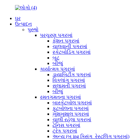
ઘર
ઉત્પાદન
પુરુષો
પરચુરણ પગરખાં
ફેશન પગરખાં
ચાલવાની પગરખાં
સ્કેટબોડિંગ પગરખાં
બુટ
બીજું
કાર્યાત્મક પગરખાં
ડાયાબિટીક પગરખાં
વિકલાંગ પગરખાં
સલામતી પગરખાં
બીજું
રમતગમતના પગરખાં
બાસ્કેટબોલ પગરખાં
ફૂટબોલના પગરખાં
ખુશખુશાલ પગરખાં
ચાલી રહેલા પગરખાં
ટેનિસ પગરખાં
ટ્રેક પગરખાં
અન્ય (બ ing ક્સિંગ_રેસ્ટલિંગ પગરખાં)