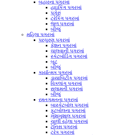
બહારના પગરખાં
હાઇકિંગ પગરખાં
પગેરું
ટ્રેકિંગ પગરખાં
જળ પગરખાં
બીજું
મહિલા પગરખાં
પરચુરણ પગરખાં
ફેશન પગરખાં
ચાલવાની પગરખાં
સ્કેટબોડિંગ પગરખાં
બુટ
બીજું
કાર્યાત્મક પગરખાં
ડાયાબિટીક પગરખાં
વિકલાંગ પગરખાં
સલામતી પગરખાં
બીજું
રમતગમતના પગરખાં
બાસ્કેટબોલ પગરખાં
ફૂટબોલના પગરખાં
ખુશખુશાલ પગરખાં
ચાલી રહેલા પગરખાં
ટેનિસ પગરખાં
ટ્રેક પગરખાં