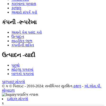
કારખાના પ્રવાસ
ફાજલ
અમારો સંપર્ક કરો
કંપની -રૂપરેખા
અમને કેમ પસંદ કરો
ઉત્પાદન
સાહસિક લાભ
કંપનીની શક્તિ
ઉત્પાદન -યાદી
પુરુષો
મહિલા પગરખાં
બાળકો પગરખાં
પૂછપરછ મોકલો
© ક © પિરાઇટ - 2010-2024: સર્વાધિકાર સુરક્ષિત.
સ્થળ
-
એ.એમ.પી.
મોબાઇલ
ઇમેઇલ મોકલો
x