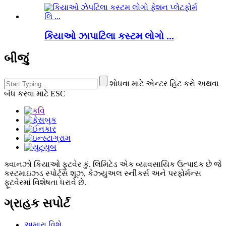
કિયાઓ ઝાપાટિલા કસ્ટમ લોગો ...
બીજું
શોધવા માટે એન્ટર હિટ કરો અથવા
બંધ કરવા માટે ESC
ક્વાનઝો કિયાઓ ફુટવેર કું. લિમિટેડ એક વ્યાવસાયિક ઉત્પાદક છે જે
કસ્ટમાઇઝ્ડ સ્પોર્ટ્સ શૂઝ, કેઝ્યુઅલ સ્નીકર્સ અને પરફોર્મન્સ
ફૂટવેરમાં વિશેષતા ધરાવે છે.
ગ્રાહક સપોર્ટ
અમારા વિશે