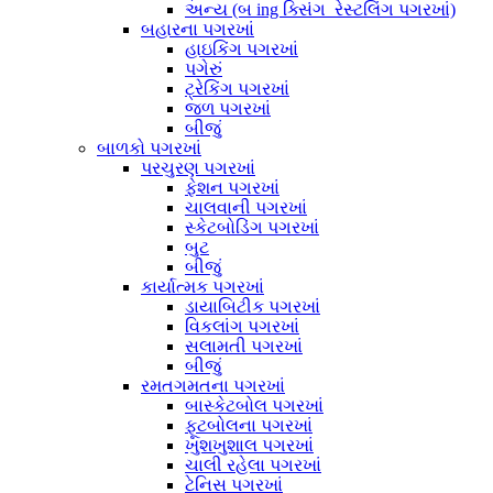
અન્ય (બ ing ક્સિંગ_રેસ્ટલિંગ પગરખાં)
બહારના પગરખાં
હાઇકિંગ પગરખાં
પગેરું
ટ્રેકિંગ પગરખાં
જળ પગરખાં
બીજું
બાળકો પગરખાં
પરચુરણ પગરખાં
ફેશન પગરખાં
ચાલવાની પગરખાં
સ્કેટબોડિંગ પગરખાં
બુટ
બીજું
કાર્યાત્મક પગરખાં
ડાયાબિટીક પગરખાં
વિકલાંગ પગરખાં
સલામતી પગરખાં
બીજું
રમતગમતના પગરખાં
બાસ્કેટબોલ પગરખાં
ફૂટબોલના પગરખાં
ખુશખુશાલ પગરખાં
ચાલી રહેલા પગરખાં
ટેનિસ પગરખાં