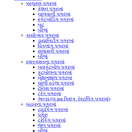
પરચુરણ પગરખાં
ફેશન પગરખાં
ચાલવાની પગરખાં
સ્કેટબોડિંગ પગરખાં
બુટ
બીજું
કાર્યાત્મક પગરખાં
ડાયાબિટીક પગરખાં
વિકલાંગ પગરખાં
સલામતી પગરખાં
બીજું
રમતગમતના પગરખાં
બાસ્કેટબોલ પગરખાં
ફૂટબોલના પગરખાં
ખુશખુશાલ પગરખાં
ચાલી રહેલા પગરખાં
ટેનિસ પગરખાં
ટ્રેક પગરખાં
અન્ય (બ ing ક્સિંગ_રેસ્ટલિંગ પગરખાં)
બહારના પગરખાં
હાઇકિંગ પગરખાં
પગેરું
ટ્રેકિંગ પગરખાં
જળ પગરખાં
બીજું