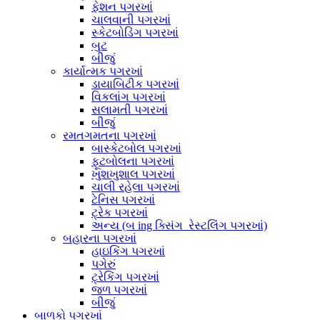
ફેશન પગરખાં
ચાલવાની પગરખાં
સ્કેટબોડિંગ પગરખાં
બુટ
બીજું
કાર્યાત્મક પગરખાં
ડાયાબિટીક પગરખાં
વિકલાંગ પગરખાં
સલામતી પગરખાં
બીજું
રમતગમતના પગરખાં
બાસ્કેટબોલ પગરખાં
ફૂટબોલના પગરખાં
ખુશખુશાલ પગરખાં
ચાલી રહેલા પગરખાં
ટેનિસ પગરખાં
ટ્રેક પગરખાં
અન્ય (બ ing ક્સિંગ_રેસ્ટલિંગ પગરખાં)
બહારના પગરખાં
હાઇકિંગ પગરખાં
પગેરું
ટ્રેકિંગ પગરખાં
જળ પગરખાં
બીજું
બાળકો પગરખાં