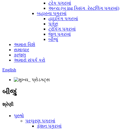
ટ્રેક પગરખાં
અન્ય (બ ing ક્સિંગ_રેસ્ટલિંગ પગરખાં)
બહારના પગરખાં
હાઇકિંગ પગરખાં
પગેરું
ટ્રેકિંગ પગરખાં
જળ પગરખાં
બીજું
અમારા વિશે
સમાચાર
ફાજલ
અમારો સંપર્ક કરો
English
બીજું
શ્રેણી
પુરુષો
પરચુરણ પગરખાં
ફેશન પગરખાં