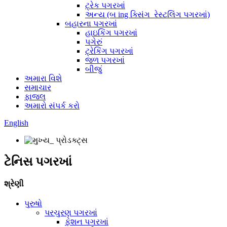
ટ્રેક પગરખાં
અન્ય (બ ing ક્સિંગ_રેસ્ટલિંગ પગરખાં)
બહારના પગરખાં
હાઇકિંગ પગરખાં
પગેરું
ટ્રેકિંગ પગરખાં
જળ પગરખાં
બીજું
અમારા વિશે
સમાચાર
ફાજલ
અમારો સંપર્ક કરો
English
ટેનિસ પગરખાં
શ્રેણી
પુરુષો
પરચુરણ પગરખાં
ફેશન પગરખાં