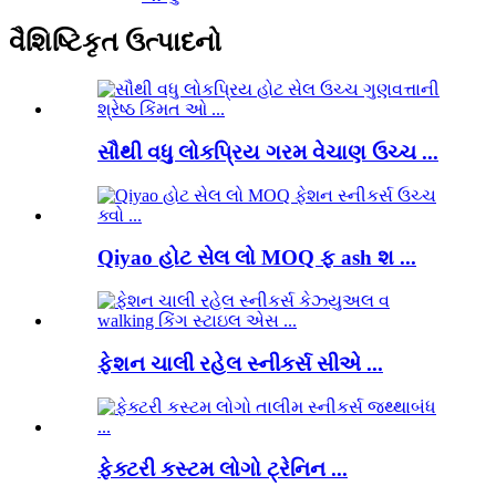
વૈશિષ્ટિકૃત ઉત્પાદનો
સૌથી વધુ લોકપ્રિય ગરમ વેચાણ ઉચ્ચ ...
Qiyao હોટ સેલ લો MOQ ફ ash શ ...
ફેશન ચાલી રહેલ સ્નીકર્સ સીએ ...
ફેક્ટરી કસ્ટમ લોગો ટ્રેનિન ...