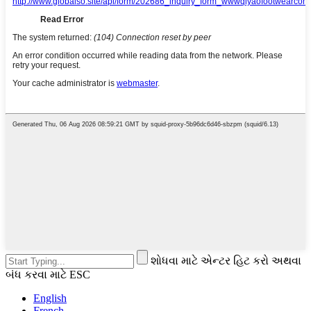
શોધવા માટે એન્ટર હિટ કરો અથવા
બંધ કરવા માટે ESC
English
French