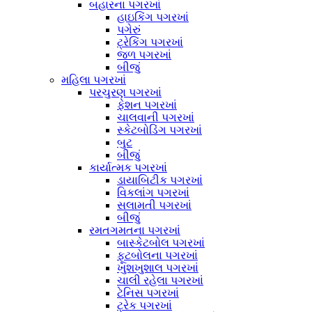
બહારના પગરખાં
હાઇકિંગ પગરખાં
પગેરું
ટ્રેકિંગ પગરખાં
જળ પગરખાં
બીજું
મહિલા પગરખાં
પરચુરણ પગરખાં
ફેશન પગરખાં
ચાલવાની પગરખાં
સ્કેટબોડિંગ પગરખાં
બુટ
બીજું
કાર્યાત્મક પગરખાં
ડાયાબિટીક પગરખાં
વિકલાંગ પગરખાં
સલામતી પગરખાં
બીજું
રમતગમતના પગરખાં
બાસ્કેટબોલ પગરખાં
ફૂટબોલના પગરખાં
ખુશખુશાલ પગરખાં
ચાલી રહેલા પગરખાં
ટેનિસ પગરખાં
ટ્રેક પગરખાં