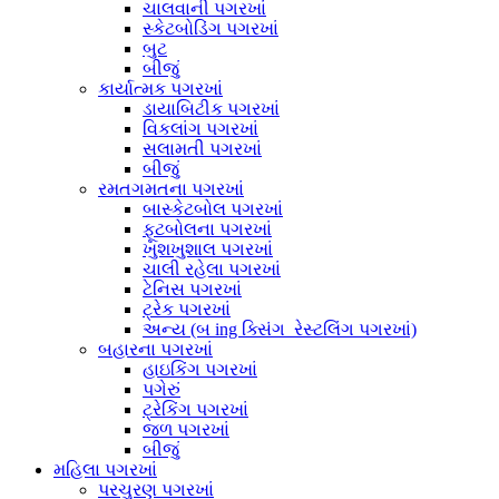
ચાલવાની પગરખાં
સ્કેટબોડિંગ પગરખાં
બુટ
બીજું
કાર્યાત્મક પગરખાં
ડાયાબિટીક પગરખાં
વિકલાંગ પગરખાં
સલામતી પગરખાં
બીજું
રમતગમતના પગરખાં
બાસ્કેટબોલ પગરખાં
ફૂટબોલના પગરખાં
ખુશખુશાલ પગરખાં
ચાલી રહેલા પગરખાં
ટેનિસ પગરખાં
ટ્રેક પગરખાં
અન્ય (બ ing ક્સિંગ_રેસ્ટલિંગ પગરખાં)
બહારના પગરખાં
હાઇકિંગ પગરખાં
પગેરું
ટ્રેકિંગ પગરખાં
જળ પગરખાં
બીજું
મહિલા પગરખાં
પરચુરણ પગરખાં