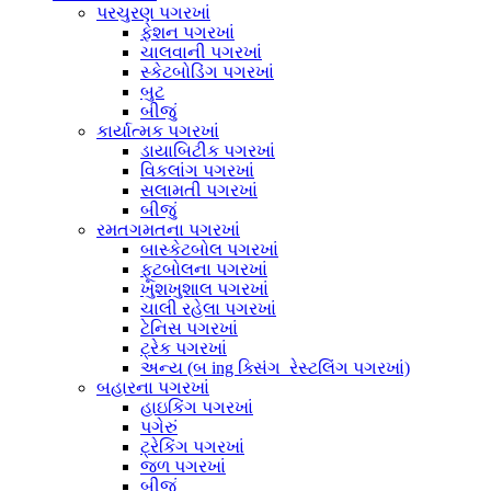
પરચુરણ પગરખાં
ફેશન પગરખાં
ચાલવાની પગરખાં
સ્કેટબોડિંગ પગરખાં
બુટ
બીજું
કાર્યાત્મક પગરખાં
ડાયાબિટીક પગરખાં
વિકલાંગ પગરખાં
સલામતી પગરખાં
બીજું
રમતગમતના પગરખાં
બાસ્કેટબોલ પગરખાં
ફૂટબોલના પગરખાં
ખુશખુશાલ પગરખાં
ચાલી રહેલા પગરખાં
ટેનિસ પગરખાં
ટ્રેક પગરખાં
અન્ય (બ ing ક્સિંગ_રેસ્ટલિંગ પગરખાં)
બહારના પગરખાં
હાઇકિંગ પગરખાં
પગેરું
ટ્રેકિંગ પગરખાં
જળ પગરખાં
બીજું