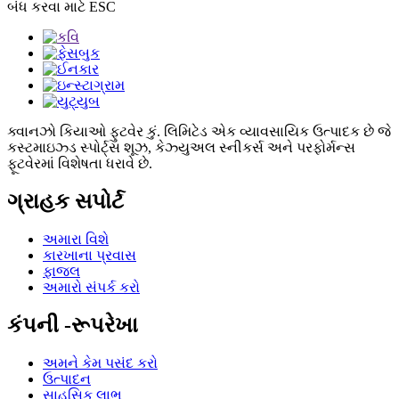
બંધ કરવા માટે ESC
ક્વાનઝો કિયાઓ ફુટવેર કું. લિમિટેડ એક વ્યાવસાયિક ઉત્પાદક છે જે
કસ્ટમાઇઝ્ડ સ્પોર્ટ્સ શૂઝ, કેઝ્યુઅલ સ્નીકર્સ અને પરફોર્મન્સ
ફૂટવેરમાં વિશેષતા ધરાવે છે.
ગ્રાહક સપોર્ટ
અમારા વિશે
કારખાના પ્રવાસ
ફાજલ
અમારો સંપર્ક કરો
કંપની -રૂપરેખા
અમને કેમ પસંદ કરો
ઉત્પાદન
સાહસિક લાભ