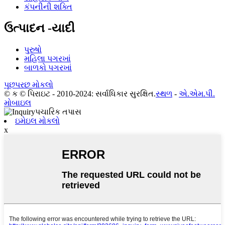
કંપનીની શક્તિ
ઉત્પાદન -યાદી
પુરુષો
મહિલા પગરખાં
બાળકો પગરખાં
પૂછપરછ મોકલો
© ક © પિરાઇટ - 2010-2024: સર્વાધિકાર સુરક્ષિત.
સ્થળ
-
એ.એમ.પી.
મોબાઇલ
ઇમેઇલ મોકલો
x