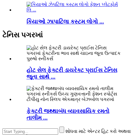
કિયાઓ ઝાપાટિલા કસ્ટમ લોગો ...
ટેનિસ પગરખાં
હોટ સેલ ફેક્ટરી ડાયરેક્ટ પ્રાઈસ ટેનિસ
જૂતા સાથે ...
ફેક્ટરી જથ્થાબંધ વ્યાવસાયિક રમતો
તાલીમ ...
શોધવા માટે એન્ટર હિટ કરો અથવા