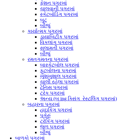
ફેશન પગરખાં
ચાલવાની પગરખાં
સ્કેટબોડિંગ પગરખાં
બુટ
બીજું
કાર્યાત્મક પગરખાં
ડાયાબિટીક પગરખાં
વિકલાંગ પગરખાં
સલામતી પગરખાં
બીજું
રમતગમતના પગરખાં
બાસ્કેટબોલ પગરખાં
ફૂટબોલના પગરખાં
ખુશખુશાલ પગરખાં
ચાલી રહેલા પગરખાં
ટેનિસ પગરખાં
ટ્રેક પગરખાં
અન્ય (બ ing ક્સિંગ_રેસ્ટલિંગ પગરખાં)
બહારના પગરખાં
હાઇકિંગ પગરખાં
પગેરું
ટ્રેકિંગ પગરખાં
જળ પગરખાં
બીજું
બાળકો પગરખાં