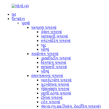
ઘર
ઉત્પાદન
પુરુષો
પરચુરણ પગરખાં
ફેશન પગરખાં
ચાલવાની પગરખાં
સ્કેટબોડિંગ પગરખાં
બુટ
બીજું
કાર્યાત્મક પગરખાં
ડાયાબિટીક પગરખાં
વિકલાંગ પગરખાં
સલામતી પગરખાં
બીજું
રમતગમતના પગરખાં
બાસ્કેટબોલ પગરખાં
ફૂટબોલના પગરખાં
ખુશખુશાલ પગરખાં
ચાલી રહેલા પગરખાં
ટેનિસ પગરખાં
ટ્રેક પગરખાં
અન્ય (બ ing ક્સિંગ_રેસ્ટલિંગ પગરખાં)