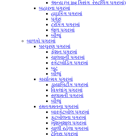
અન્ય (બ ing ક્સિંગ_રેસ્ટલિંગ પગરખાં)
બહારના પગરખાં
હાઇકિંગ પગરખાં
પગેરું
ટ્રેકિંગ પગરખાં
જળ પગરખાં
બીજું
બાળકો પગરખાં
પરચુરણ પગરખાં
ફેશન પગરખાં
ચાલવાની પગરખાં
સ્કેટબોડિંગ પગરખાં
બુટ
બીજું
કાર્યાત્મક પગરખાં
ડાયાબિટીક પગરખાં
વિકલાંગ પગરખાં
સલામતી પગરખાં
બીજું
રમતગમતના પગરખાં
બાસ્કેટબોલ પગરખાં
ફૂટબોલના પગરખાં
ખુશખુશાલ પગરખાં
ચાલી રહેલા પગરખાં
ટેનિસ પગરખાં